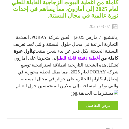
كاملة من أغطية البيوت الزجاجية القابلة للطي
لعام 2025 إلى أمازون، مما يساهم في إحداث
ثورة عالمية في مجال البستنة.
2025-03-07
[يانتشنغ، 7 مارس 2025] – تُعلن شركة PORAY، العلامة
التجارية الرائدة في مجال حلول البستنة والتي تُعيد تعريف
البستنة الحديثة، بكل فخر عن بدء شحن منتجاتها
أول عبوة
كاملة من
أغطية دفيئة قابلة للطي
إلى متجرها على أمازون.
تُشكل هذه الشحنة التاريخية انطلاقة استراتيجية توسع
شركة PORAY لعام 2025، مما يمثل لحظة محورية في
إيصال ابتكاراتها الحائزة على جوائز في مجال البستنة،
والتي توفر المساحة، إلى ملايين المتحمسين حول العالم.
عرض التفاصيل