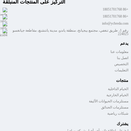
التركيز على المنتجات المنبثقة
+86 18051701768
+86 18051701768
info@ycbreda.com
رقم 1، طريق تنغفي، مجتمع بيجيانج، منطقة ياندو، مدينة يانتشنغ، مقاطعة جيانغسو
224025
يدعم
معلومات عنا
اتصل بنا
التخصيص
التعليمات
منتجات
الخيام الداخلية
الخيام الخارجية
مستلزمات الحيوانات الأليفة
مستلزمات الحدائق
شبكات رياضية
يشترك
ابقَ على اطلاع دائم بآخر أخبار شركة بوراي!