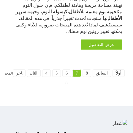
تهيئة مساحة مريحة وهادئة لطفلكم، فإن حلول النوم
مثل
خيمة نوم معتمة للأطفال
،
كبسولة النوم
، و
خيمة سرير
الأطفال
إنها منتجات تُحدث تغييراً جذرياً. في هذه المقالة،
سنستكشف لماذا تُعد هذه المنتجات ضرورية للآباء وكيف
يمكنها تغيير روتين نوم طفلك.
عرض التفاصيل
أولاً
السابق
8
7
6
5
4
التالي
آخر
المجموع
8