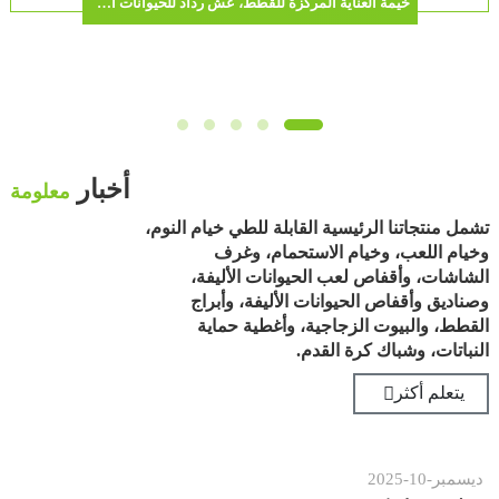
خيمة العناية المركزة للقطط، عش رذاذ للحيوانات الأليفة، صندوق رذاذ للقطط والكلاب، جهاز استنشاق الأكسجين، صندوق رذاذ قابل للطي مخصص
أخبار
معلومة
تشمل منتجاتنا الرئيسية القابلة للطي خيام النوم،
وخيام اللعب، وخيام الاستحمام، وغرف
الشاشات، وأقفاص لعب الحيوانات الأليفة،
وصناديق وأقفاص الحيوانات الأليفة، وأبراج
القطط، والبيوت الزجاجية، وأغطية حماية
النباتات، وشباك كرة القدم.
يتعلم أكثر
ر
-
10
-
2025
نوفمبر
-