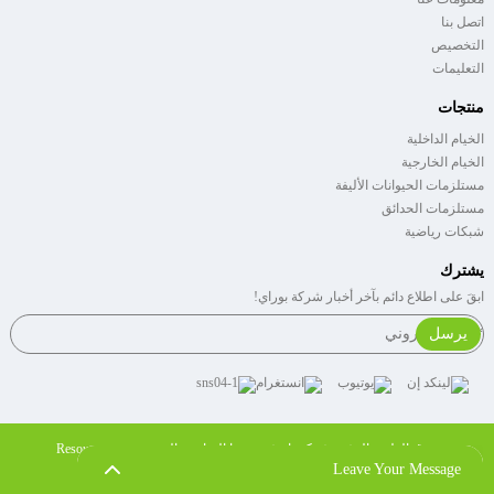
اتصل بنا
التخصيص
التعليمات
منتجات
الخيام الداخلية
الخيام الخارجية
مستلزمات الحيوانات الأليفة
مستلزمات الحدائق
شبكات رياضية
يشترك
ابقَ على اطلاع دائم بآخر أخبار شركة بوراي!
يرسل
حقوق الطبع والنشر: شركة يانتشنغ بريدا الرياضية المحدودة.
Resource
Leave Your Message
سياسة الخصوصية
،
الشروط والأحكام