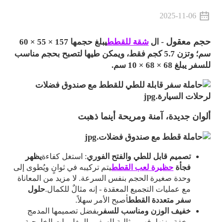
2025-11-06
حجم معقول
- ال
شقة للقطط
يبلغ حجمها 157 × 55 × 60
سم؛ وتزن 5.7 كجم فقط، ويمكن طيها لتصبح بحجم مناسب
للسفر يبلغ 68 × 68 × 10 سم.
ألوان جديدة، آمنة ومريحة أينما ذهبت
تصميم قابل للطي والفتح الفوري
:
استغل كفاءة
يظهر
فجأة
حظيرة لعب القطط
يتم تركيبه في ثوانٍ ويُطوى إلى
وحدة صغيرة الحجم بنفس السرعة. لا مزيد من المعاناة
مع عمليات التجميع المعقدة - إنه مثالٌ للكمال.
حلول
سفر متعددة القطط
أصبح الأمر سهلاً.
خفيف الوزن ومناسب للسفر
بفضل تصميمها المدمج
وخفة وزنها، فهي مثالية للسفر والمغامرات الخارجية