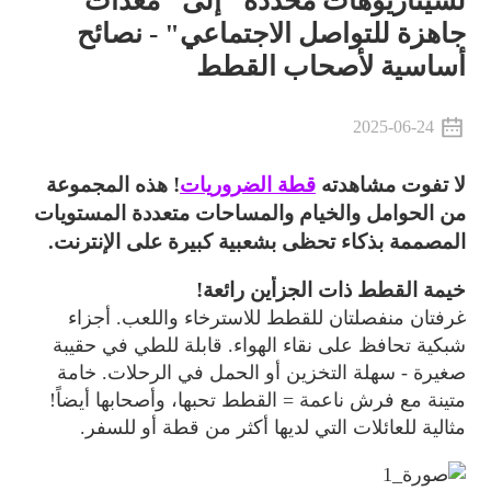
لسيناريوهات محددة" إلى "معدات
جاهزة للتواصل الاجتماعي" - نصائح
أساسية لأصحاب القطط
2025-06-24
لا تفوت مشاهدته
قطة
الضروريات
! هذه المجموعة
من الحوامل والخيام والمساحات متعددة المستويات
المصممة بذكاء تحظى بشعبية كبيرة على الإنترنت.
خيمة القطط ذات الجزأين رائعة!
غرفتان منفصلتان للقطط للاسترخاء واللعب. أجزاء
شبكية تحافظ على نقاء الهواء. قابلة للطي في حقيبة
صغيرة - سهلة التخزين أو الحمل في الرحلات. خامة
متينة مع فرش ناعمة = القطط تحبها، وأصحابها أيضاً!
مثالية للعائلات التي لديها أكثر من قطة أو للسفر.