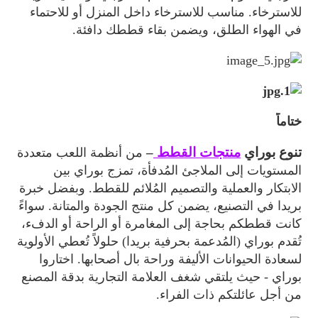
للاسترخاء. مناسب للاسترخاء داخل المنزل أو للاحتماء
في الهواء الطلق، ويضمن بقاء قططك دافئة.
ختاماً
تنوع بوراي
منتجات القطط
–
من أنظمة اللعب متعددة
المستويات إلى الملاجئ المُدفأة، تمزج بوراي بين
الابتكار والعملية والتصميم المُلائم للقطط. وبفضل خبرة
بريدا في التصنيع، يضمن كل منتج الجودة والمتانة. سواءً
كانت قططكم بحاجة إلى المغامرة أو الراحة أو الدفء،
تُقدم بوراي (المُدعمة بحرفية بريدا) حلولاً تُعطي الأولوية
لسعادة الحيوانات الأليفة وراحة بال أصحابها. اختاروا
بوراي - حيث يلتقي شغف العلامة التجارية بدقة المصنع
من أجل عائلتكم ذات الفراء.