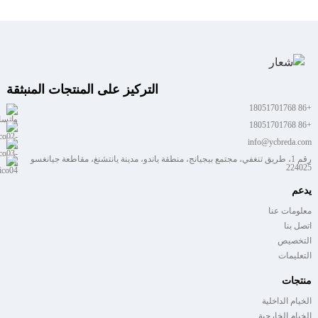
التركيز على المنتجات المنبثقة
+86 18051701768
+86 18051701768
info@ycbreda.com
رقم 1، طريق تنغفي، مجتمع بيجيانج، منطقة ياندو، مدينة يانتشنغ، مقاطعة جيانغسو
224025
يدعم
معلومات عنا
اتصل بنا
التخصيص
التعليمات
منتجات
الخيام الداخلية
الخيام الخارجية