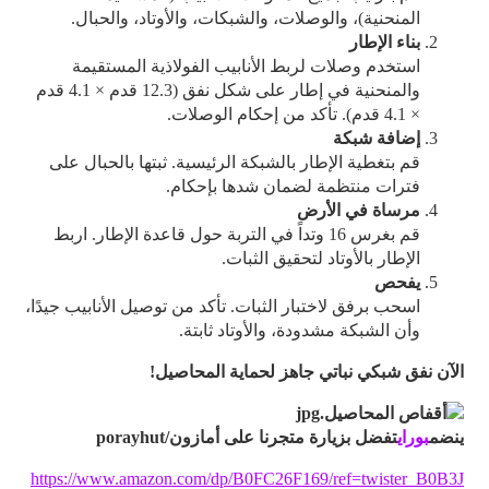
المنحنية)، والوصلات، والشبكات، والأوتاد، والحبال.
بناء الإطار
استخدم وصلات لربط الأنابيب الفولاذية المستقيمة
والمنحنية في إطار على شكل نفق (12.3 قدم × 4.1 قدم
× 4.1 قدم). تأكد من إحكام الوصلات.
إضافة شبكة
قم بتغطية الإطار بالشبكة الرئيسية. ثبتها بالحبال على
فترات منتظمة لضمان شدها بإحكام.
مرساة في الأرض
قم بغرس 16 وتداً في التربة حول قاعدة الإطار. اربط
الإطار بالأوتاد لتحقيق الثبات.
يفحص
اسحب برفق لاختبار الثبات. تأكد من توصيل الأنابيب جيدًا،
وأن الشبكة مشدودة، والأوتاد ثابتة.
الآن
نفق شبكي نباتي جاهز لحماية المحاصيل!
ينضم
بوراي
تفضل بزيارة متجرنا على أمازون/porayhut
https://www.amazon.com/dp/B0FC26F169/ref=twister_B0B3J