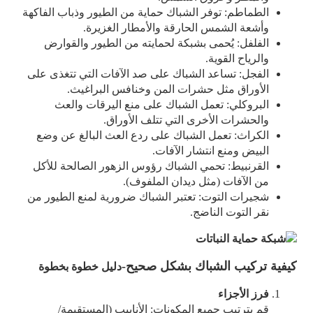
الطماطم: توفر الشباك حماية من الطيور وذباب الفاكهة
وأشعة الشمس الحارقة والأمطار الغزيرة.
الفلفل: يُحمى بشبكة لحمايته من الطيور والقوارض
والرياح القوية.
الفجل: تساعد الشباك على صد الآفات التي تتغذى على
الأوراق مثل حشرات المن وخنافس البراغيث.
البروكلي: تعمل الشباك على منع اليرقات والعث
والحشرات الأخرى التي تتلف الأوراق.
الكراث: تعمل الشباك على ردع العث البالغ عن وضع
البيض ومنع انتشار الآفات.
القرنبيط: تحمي الشباك رؤوس الزهور الصالحة للأكل
من الآفات (مثل ديدان الملفوف).
شجيرات التوت: تعتبر الشباك ضرورية لمنع الطيور من
نقر التوت الناضج.
كيفية تركيب الشباك بشكل صحيح-
دليل خطوة بخطوة
فرز الأجزاء
قم بترتيب جميع المكونات: الأنابيب (المستقيمة/