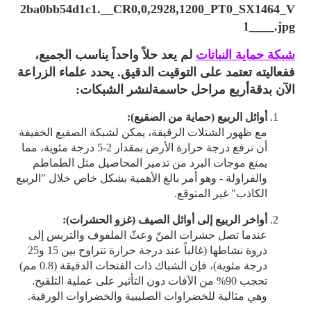
شبكة حماية النباتات
لم يعد حلاً واحداً يناسب الجميع،
ففعاليته تعتمد على التوقيت الدقيق. يحدد علماء الزراعة
الآن بدقة
أربع مراحل حاسمة
لنشر الشبكات:
أوائل الربيع (حماية من الصقيع):
مع ظهور الشتلات الرقيقة، يمكن لشبكة الصقيع الخفيفة
أن ترفع درجة حرارة الأرض بمقدار 2-5 درجة مئوية، مما
يمنع موجات البرد من تدمير المحاصيل مثل الطماطم
والفراولة - وهو أمر بالغ الأهمية بشكل خاص خلال "الربيع
الكاذب" غير المتوقع.
أواخر الربيع إلى أوائل الصيف (غزو الحشرات):
عندما تصل حشرات المنّ وعثّ الملفوف والتربس إلى
ذروة نشاطها (غالباً عند درجة حرارة تتراوح بين 15 و25
درجة مئوية)، فإن الشباك ذات الفتحات الدقيقة (0.8 مم)
تحجب 90% من الآفات دون التأثير على عملية التلقيح.
وهي مثالية للخضراوات الصليبية والخضراوات الورقية.