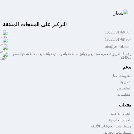
التركيز على المنتجات المنبثقة
+86 18051701768
+86 18051701768
info@ycbreda.com
رقم 1، طريق تنغفي، مجتمع بيجيانج، منطقة ياندو، مدينة يانتشنغ، مقاطعة جيانغسو
224025
يدعم
معلومات عنا
اتصل بنا
التخصيص
التعليمات
منتجات
الخيام الداخلية
الخيام الخارجية
مستلزمات الحيوانات الأليفة
مستلزمات الحدائق