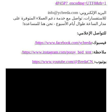
4P45P?_encoding=UTF8&th=1
البريد الإلكتروني: info@ycbreda.com
للاستفسارات، تواصل مع خدمة دعم العملاء المتوفرة على
مدار الساعة طوال أيام الأسبوع - نحن هنا للمساعدة!
للتواصل الإعلامي:
فيسبوك:
https://www.facebook.com/ycbreda/
ملاحظة:
https://www.instagram.com/poray_bed_tent/
يوتيوب:
https://www.youtube.com/@BredaCN