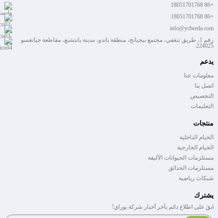
+86 18051701768
+86 18051701768
info@ycbreda.com
رقم 1، طريق تنغفي، مجتمع بيجيانج، منطقة ياندو، مدينة يانتشنغ، مقاطعة جيانغسو
224025
يدعم
معلومات عنا
اتصل بنا
التخصيص
التعليمات
منتجات
الخيام الداخلية
الخيام الخارجية
مستلزمات الحيوانات الأليفة
مستلزمات الحدائق
شبكات رياضية
يشترك
ابقَ على اطلاع دائم بآخر أخبار شركة بوراي!