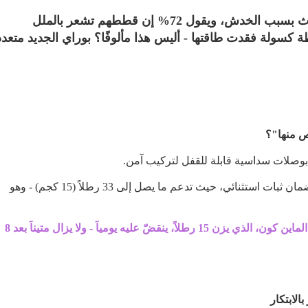
يعاني 83% من مُلّاك القطط من تلف الأثاث بسبب الخدش، ويقول 72% إن قططهم تشعر بالملل
 كسولة فقدت طاقتها - أليس هذا مألوفًا؟ بوراي الجديد متعدد
ص منها"؟
تم تجهيز القاعدة بأكواب شفط مانعة للانزلاق لضمان ثبات استثنائي، حيث تدعم ما يصل إلى 33 رطلاً (15 كجم) - وهو
*شهادة من مستخدم حقيقي: "قطّي من سلالة الماين كون، الذي يزن 15 رطلاً، ينقضّ عليه يومياً - ولا يزال متيناً بعد 8