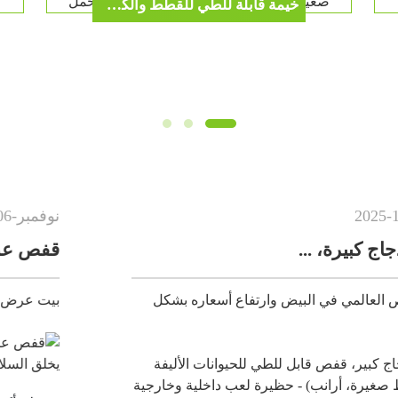
خيمة قابلة للطي للقطط والكلاب، قفص كبير ناعم 30 بوصة مع حامل قطط محمول، صندوق سفر صغير، مرتبة، وعاء طعام، 4 أوتاد وحقيبة حمل
نوفمبر
-
06
-
2025
قفص عرض القطط - الثلاثة كوم.
سعاره بشكل
بيت عرض ذو قسمين، قفص/شقة للقطط بثل