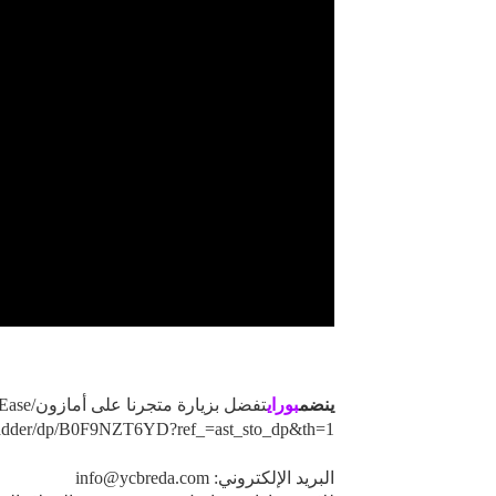
ينضم
بوراي
تفضل بزيارة متجرنا على أمازون/PetEase
-Ladder/dp/B0F9NZT6YD?ref_=ast_sto_dp&th=1
البريد الإلكتروني: info@ycbreda.com