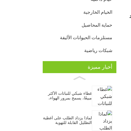
الخيام الخارجية
حماية المحاصيل
مستلزمات الحيوانات الأليفة
شبكات رياضية
أخبار مميزة
غطاء شبكي للنباتات الأكثر
مبيعًا، يسمح بمرور الهواء،
مضاد للحشرات والطيور،
مناسب للخضراوات والفواكه
والنباتات.
لماذا يزداد الطلب على أغطية
التظليل القابلة للتهوية
للحدائق خلال موجات الحر