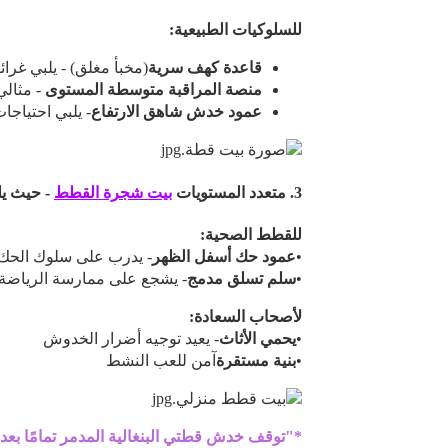
للسلوكيات الطبيعية:
قاعدة كهف سرية
(مخبأ مغلق) - يلبي غرائز
منصة المراقبة متوسطة المستوى
- مثالي
عمود خدش شاهق الارتفاع
- يلبي احتياجا
3.
متعدد المستويات
بيت شجرة القطط
- حيث يل
للقطط الصحية:
•
عمود حك أسفل الظهر
- يدرب على سلوك الحك
•
سلم تسلق مدمج
- يشجع على ممارسة الرياضة ي
لأصحاب السعادة:
•
يحمي الأثاث
- يعيد توجيه أضرار الخدوش
•
بنية مستقرة
آمن للعب النشط
*"توقف خدش قطتي البنغالية المدمر تمامًا بعد