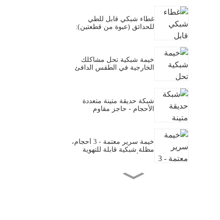
الصيفية في الولايات المتحدة
والاتحاد الأوروبي
غطاء شبكي قابل للطي
للحدائق (عبوة من قطعتين):
حل متين لنباتات صحية
وخالية من الآفات
خيمة شبكية تحل مشاكلك
الخارجية في الطقس الدافئ
(سهلة التركيب ومحمية من
الحشرات)
شبكة حديقة متينة متعددة
الأحجام - حاجز مقاوم
للعوامل الجوية ومضاد للآفات
لحماية الخضراوات والنباتات
الخارجية
خيمة سرير معتمة - 3 أحجام،
مظلة شبكية قابلة للتهوية
بثلاثة أبواب توفر الخصوصية،
مناسبة لغرف النوم
المشتركة/السكن الجامعي
خيمة بوريهوت الداخلية
والخارجية المرصعة بالنجوم –
مزودة بإضاءة LED مدمجة
من نوع توينكل دوت