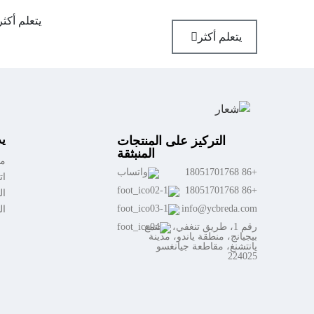
يتعلم أكثر
يتعلم أكثر
ي
التركيز على المنتجات
المنبثقة
مع
+86 18051701768
ات
+86 18051701768
ال
info@ycbreda.com
ال
رقم 1، طريق تنغفي، مجتمع
بيجيانج، منطقة ياندو، مدينة
يانتشنغ، مقاطعة جيانغسو
224025