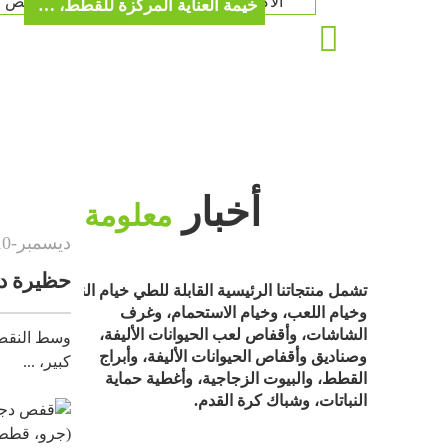
خيمة العناية المركزة للقطط، عش رذاذ للحيوانات الأليفة، صندوق رذاذ للقطط والكلاب، جهاز استنشاق الأكسجين، صندوق رذاذ قابل للطي مخصص
أخبار
معلومة
ديسمبر
-
10
-
2025
حظيرة دجاج كبيرة، ...
تشمل منتجاتنا الرئيسية القابلة للطي خيام النوم،
وخيام اللعب، وخيام الاستحمام، وغرف
الشاشات، وأقفاص لعب الحيوانات الأليفة،
وسط النقص العالمي في البيض وارتفاع أ
وصناديق وأقفاص الحيوانات الأليفة، وأبراج
كبير، ...
القطط، والبيوت الزجاجية، وأغطية حماية
النباتات، وشباك كرة القدم.