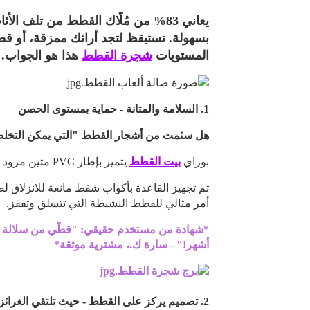
بسهولة. تستيقظ لتجد أرائك ممزقة، أو قطة
المستويات
شجرة القطط
هذا هو الجواب.
1. السلامة والمتانة - حماية بمستوى الحصن
هل سئمت من أشجار القطط "التي يمكن التخل
بوراي
بيت القطط
يتميز بإطار PVC متين مزود بوصلات سداسية قابلة للقفل لتركيب آمن.
أمر مثالي للقطط النشيطة التي تتسلق وتقفز.
أشهر!" - سارة ك.، مشترية موثقة*
2. تصميم يركز على القطط - حيث تلتقي الغرائز بالابتكار