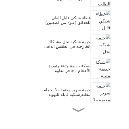
للحدائق خلال موجات الحر
الصيفية في الولايات المتحدة
والاتحاد الأوروبي
غطاء شبكي قابل للطي
للحدائق (عبوة من قطعتين):
حل متين لنباتات صحية
وخالية من الآفات
خيمة شبكية تحل مشاكلك
الخارجية في الطقس الدافئ
(سهلة التركيب ومحمية من
الحشرات)
شبكة حديقة متينة متعددة
الأحجام - حاجز مقاوم
للعوامل الجوية ومضاد للآفات
لحماية الخضراوات والنباتات
الخارجية
خيمة سرير معتمة - 3 أحجام،
مظلة شبكية قابلة للتهوية
بثلاثة أبواب توفر الخصوصية،
مناسبة لغرف النوم
المشتركة/السكن الجامعي
خيمة بوريهوت الداخلية
والخارجية المرصعة بالنجوم –
مزودة بإضاءة LED مدمجة
من نوع توينكل دوت