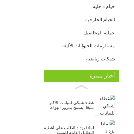
خيام داخلية
الخيام الخارجية
حماية المحاصيل
مستلزمات الحيوانات الأليفة
شبكات رياضية
أخبار مميزة
غطاء شبكي للنباتات الأكثر
مبيعًا، يسمح بمرور الهواء،
مضاد للحشرات والطيور،
مناسب للخضراوات والفواكه
والنباتات.
لماذا يزداد الطلب على أغطية
التظليل القابلة للتهوية