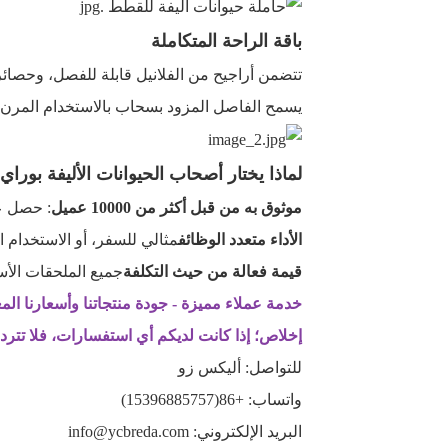
باقة الراحة المتكاملة
تتضمن أراجيح من الفلانيل قابلة للفصل، وحصائر
يسمح الفاصل المزود بسحاب بالاستخدام المرن 
لماذا يختار أصحاب الحيوانات الأليفة بوراي
موثوق به من قبل أكثر من 10000 عميل
: حصل على تقييم 4.8/5 ن
الأداء متعدد الوظائف
مثالي للسفر، أو الاستخدام ا
قيمة فعالة من حيث التكلفة
جميع الملحقات الأ
خدمة عملاء مميزة - جودة منتجاتنا وأسعارنا الم
إخلاص؛ إذا كانت لديكم أي استفسارات، فلا تترددو
للتواصل: أليكس زو
واتساب: +86(15396885757)
البريد الإلكتروني: info@ycbreda.com