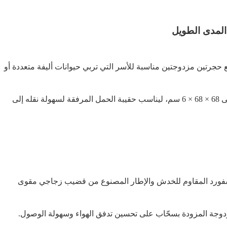
 المدى الطويل
ية واسعة تبلغ 100 × 55 × 60 سم مع حجرتين مزدوجتين مناسبة للأسر التي تربي حيوانات أليفة متعددة أو
هيكل خفيف الوزن يزن 3.8 كجم، ويمكن طيه إلى 68 × 68 × 6 سم، ليناسب حقيبة الحمل المرفقة لسهولة نقله إلى
فورد المقاوم للخدش والإطار المصنوع من قضيب زجاجي مقوى
زدوجة المزودة بسحّاب على تحسين تدفق الهواء وسهولة الوصول.