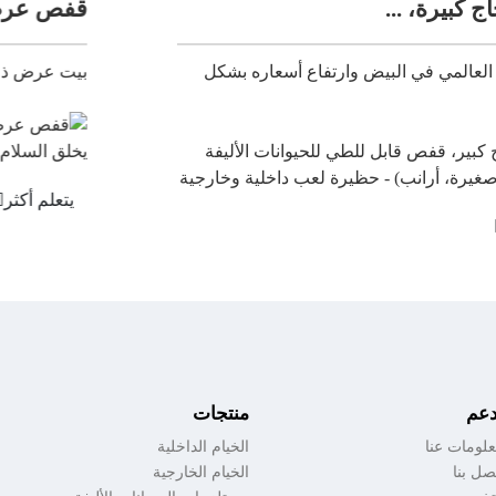
قفص عرض القطط - الثلاثة ك
اع أسعاره بشكل
بيت عرض ذو قسمين، قفص/شقة للقطط
يتعلم أكثر
دعم
منتجات
لومات عنا
الخيام الداخلية
صل بنا
الخيام الخارجية