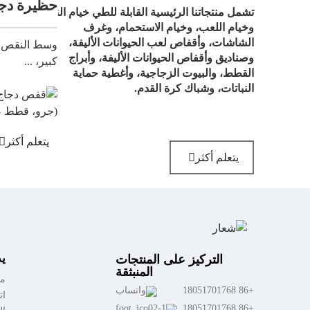
.
حظيرة دجاج كبيرة، ...
تشمل منتجاتنا الرئيسية القابلة للطي خيام النوم،
وخيام اللعب، وخيام الاستحمام، وغرف
الشاشات، وأقفاص لعب الحيوانات الأليفة،
وسط النقص العالمي في البيض وارتف
وصناديق وأقفاص الحيوانات الأليفة، وأبراج
كبير، ...
القطط، والبيوت الزجاجية، وأغطية حماية
النباتات، وشباك كرة القدم.
يتعلم أكثر
يتعلم أكثر
ي
التركيز على المنتجات
المنبثقة
مع
+86 18051701768
ات
+86 18051701768