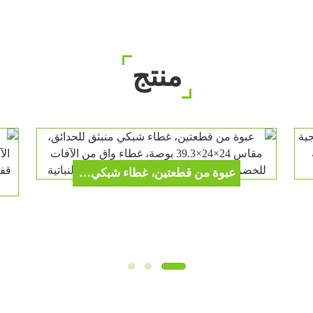
منتج
عبوة من قطعتين، غطاء شبكي منبثق للحدائق، مقاس 24×24×39.3 بوصة، غطاء واقٍ من الآفات للخضراوات والفواكه، شبكة متينة للحدائق النباتية