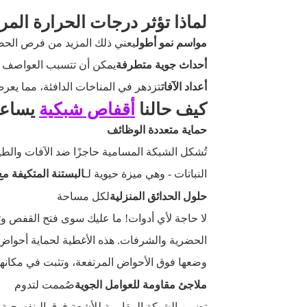
لماذا تؤثر درجات الحرارة الم
مواسم نمو أطول
يعني ذلك المزيد من فرص الحصاد
أحداث جوية متطرفة
يمكن أن تتسبب العواصف ال
أعداد الآفات
تزدهر في المناخات الدافئة، مما يع
كيف حالنا
أقفاص شبكية
يساعد
حماية متعددة الوظائف
تُشكل الشبكة المسامية حاجزًا ضد الآفات والطي
النباتات - وهي ميزة حيوية لـ
البستنة المتكيفة مع
حلول الحدائق المنزلية
لكل مساحة
لا حاجة لأي أدوات! ما عليك سوى فتح القفص وتثبي
الحضرية والشرفات.
هذه الأغطية لحماية أحواض 
وضعها فوق الأحواض المرتفعة، وتثبت في مكانها 
ملاجئ مقاومة للعوامل الجوية
صُممت لتدوم
تضمن الشبكة المقاومة للأشعة فوق البنفسجية وال