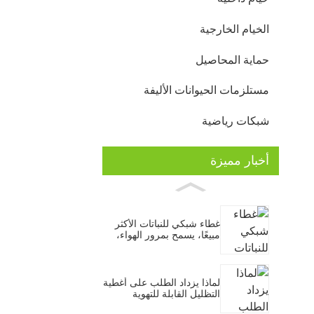
الخيام الخارجية
حماية المحاصيل
مستلزمات الحيوانات الأليفة
شبكات رياضية
أخبار مميزة
غطاء شبكي للنباتات الأكثر
مبيعًا، يسمح بمرور الهواء،
مضاد للحشرات والطيور،
مناسب للخضراوات والفواكه
والنباتات.
لماذا يزداد الطلب على أغطية
التظليل القابلة للتهوية
للحدائق خلال موجات الحر