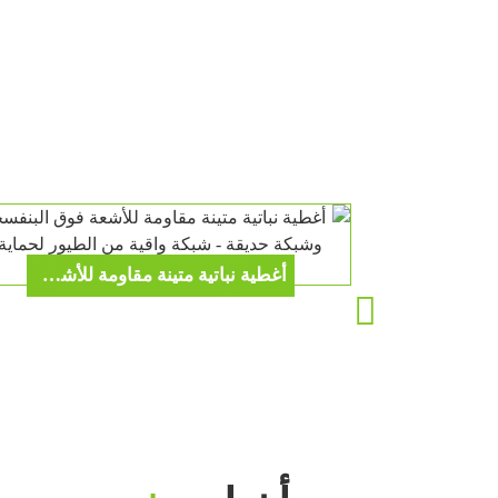
أغطية نباتية متينة مقاومة للأشعة فوق البنفسجية وشبكة حديقة - شبكة واقية من الطيور لحماية الطماطم والمحاصيل