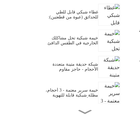
الصيفية في الولايات المتحدة
والاتحاد الأوروبي
غطاء شبكي قابل للطي
للحدائق (عبوة من قطعتين):
حل متين لنباتات صحية
وخالية من الآفات
خيمة شبكية تحل مشاكلك
الخارجية في الطقس الدافئ
(سهلة التركيب ومحمية من
الحشرات)
شبكة حديقة متينة متعددة
الأحجام - حاجز مقاوم
للعوامل الجوية ومضاد للآفات
لحماية الخضراوات والنباتات
الخارجية
خيمة سرير معتمة - 3 أحجام،
مظلة شبكية قابلة للتهوية
بثلاثة أبواب توفر الخصوصية،
مناسبة لغرف النوم
المشتركة/السكن الجامعي
خيمة بوريهوت الداخلية
والخارجية المرصعة بالنجوم –
مزودة بإضاءة LED مدمجة
من نوع توينكل دوت