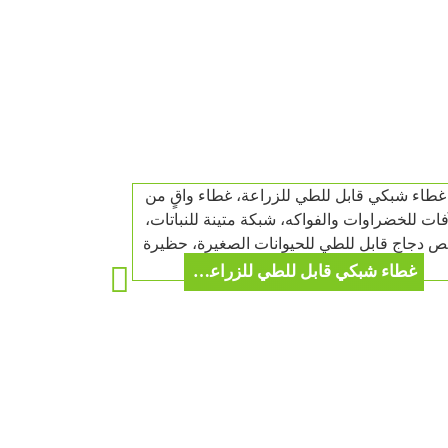
أساسيات الزراعة الربيعية:
نفق زراعة شبكي مرن من
بوراي - درع مقاوم للحشرات
للخضراوات الورقية، يسمح
بمرور الهواء لتحقيق أقصى
قدر من عملية التمثيل
نصيحة للآباء لعام 2026: خيمة
الضوئي!
واحدة، مغامرتان! خيمة
الأطفال 2 في 1 للعب
الداخلي والمرح على
الشاطئ في الهواء الطلق.
يحتاج الأطفال أيضاً إلى غرفة
خاصة - خيمة الأطفال الأكثر
مبيعاً لعام 2025
خيام قبة حديقة واسعة بطول
غطاء شبكي قابل للطي للزراعة، غطاء واقٍ من الآفات للخضراوات والفواكه، شبكة متينة للنباتات، قفص دجاج قابل للطي للحيوانات الصغيرة، حظيرة خارجية للحيوانات الأليفة
10 أقدام - من أكثر المنتجات
مبيعًا في فصل الشتاء
مظلة سرير محمولة
للخصوصية 2025: معتمة
وجيدة التهوية، مثالية للمهاجع
والسفر - من أكثر منتجات
النوم الأساسية مبيعًا
قفص دجاج كبير، قفص قابل
للطي للحيوانات الأليفة (جرو،