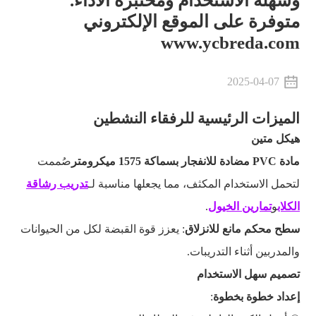
وسهلة الاستخدام ومختبرة الأداء.
متوفرة على الموقع الإلكتروني
www.ycbreda.com
2025-04-07
الميزات الرئيسية للرفقاء النشطين
هيكل متين
مادة PVC مضادة للانفجار بسماكة 1575 ميكرومتر
صُممت
لتحمل الاستخدام المكثف، مما يجعلها مناسبة لـ
تدريب رشاقة
الكلاب
و
تمارين الخيول
.
سطح محكم مانع للانزلاق
: يعزز قوة القبضة لكل من الحيوانات
والمدربين أثناء التدريبات.
تصميم سهل الاستخدام
إعداد خطوة بخطوة
: