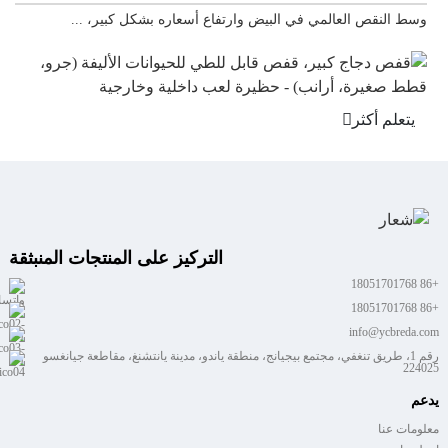
ط النقص العالمي في البيض وارتفاع أسعاره بشكل كبير، ...
بيت 
يتعلم أكثر
يت
التركيز على المنتجات المنبثقة
+86 18051701768
+86 18051701768
info@ycbreda.com
رقم 1، طريق تنغفي، مجتمع بيجيانج، منطقة ياندو، مدينة يانتشنغ، مقاطعة جيانغسو
224025
يدعم
معلومات عنا