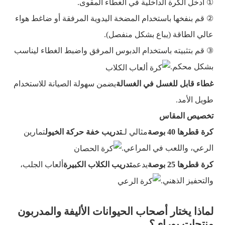
① أدخل الكرة الداخلية في الغطاء المقوى.
② قم بنفخها باستخدام المضخة اليدوية المرفقة أو ضاغط هواء
عالي الطاقة (يباع بشكل منفصل).
③ قم بتثبيته باستخدام الدبوس المرفق واضبط الغطاء ليناسب
بشكل محكم.
غطاء قابل للغسل في الغسالة
يضمن سهولة الصيانة للاستخدام
طويل الأمد.
تخصيص المقاس
كرة قطرها 40 بوصة
مثالي لـ
تدريب خفة حركة الخيول
تمارين
الرعي، واللعب في المراعي.
كرة قطرها 25 بوصة
يدعم
تدريب الكلاب الكبيرة
ألعاب الجلب،
والتحفيز الذهني.
لماذا يختار أصحاب الحيوانات الأليفة والمدربون
منتجات بوراي؟