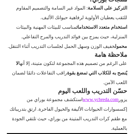
التركيز على السلامة
: المواد غير السامة والتصميم المقاوم
للثقب يعطيان الأولوية لرفاهية حيوانك الأليف.
استخدام متعدد الاستخدامات
مناسب للبيئات المهنية والبيئات
المنزلية، حيث يمزج بين فوائد التدريب والمرح التفاعلي.
محمول
خفيف الوزن وسهل الحمل لجلسات التدريب أثناء التنقل.
ملاحظة هامة
على الرغم من تصميم هذه المجموعة لتكون متينة، إلا أنها
لا
يُنصح به للكلاب التي تمضغ بقوة
راقب التفاعلات دائمًا لضمان
اللعب الآمن.
حسّن التدريب واللعب اليوم
يزور
www.ycbreda.com
استكشف مجموعة بوراي من
إكسسوارات الحيوانات الأليفة والخيول الفاخرة. ارتقِ بتدريباتك
مع طقم كرات التدريب المتينة من بوراي، حيث تلتقي الجودة
بالعملية.