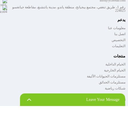
info@ycbreda.com
رقم 1، طريق تنغفي، مجتمع بيجيانج، منطقة ياندو، مدينة يانتشنغ، مقاطعة جيانغسو
224025
يدعم
معلومات عنا
اتصل بنا
التخصيص
التعليمات
منتجات
الخيام الداخلية
الخيام الخارجية
مستلزمات الحيوانات الأليفة
مستلزمات الحدائق
شبكات رياضية
يشترك
Leave Your Message
ابقَ على اطلاع دائم بآخر أخبار شركة بوراي!
يرسل