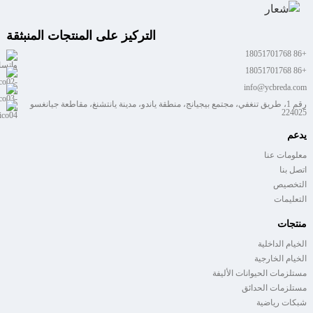
التركيز على المنتجات المنبثقة
+86 18051701768
+86 18051701768
info@ycbreda.com
رقم 1، طريق تنغفي، مجتمع بيجيانج، منطقة ياندو، مدينة يانتشنغ، مقاطعة جيانغسو
224025
يدعم
معلومات عنا
اتصل بنا
التخصيص
التعليمات
منتجات
الخيام الداخلية
الخيام الخارجية
مستلزمات الحيوانات الأليفة
مستلزمات الحدائق
شبكات رياضية