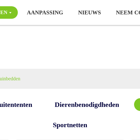
AANPASSING
NIEUWS
NEEM C
TEN
verhoogde tuinbedde
tuinbedden
uitententen
Dierenbenodigdheden
Sportnetten