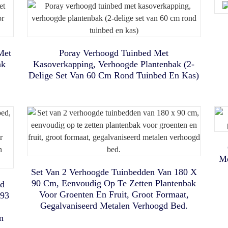
Opklapbare Voetbaldoel- En
D
Balsets
En
r
K
Met
Poray Verhoogd Tuinbed Met
e
ak
Kasoverkapping, Verhoogde Plantenbak (2-
Draagbare Kattenkooi Met Drie
Draagbaar Muggennet Als
Draagbare, Grote
l-
Vo
U
Delige Set Van 60 Cm Rond Tuinbed En Kas)
,5
Kinderstrandtent Met Luifel En
Compartimenten - Gemakkelijk
Bedhemel En Bedtent Voor
K
er
D
V
UV-Bescherming, Geschikt Voor
Eenpersoonsbed, Ademende
Op Te Vouwen En Mee Te
U
s-
Nemen - Comfortabel Puppyhuis
Binnen En Buiten, Kampeertent
Gaastent Voor Kinderen En
B
En
Met Dikke, Verwijderbare Vloer
Volwassenen, Geschikt Voor
En Hondenreismand Met
Me
en
Binnen, Buiten En Op Reis.
Om In Te Slapen Of Als
Draagtas
Strandtent.
Me
Set Van 2 Verhoogde Tuinbedden Van 180 X
90 Cm, Eenvoudig Op Te Zetten Plantenbak
gd
Voor Groenten En Fruit, Groot Formaat,
 93
Gegalvaniseerd Metalen Verhoogd Bed.
n