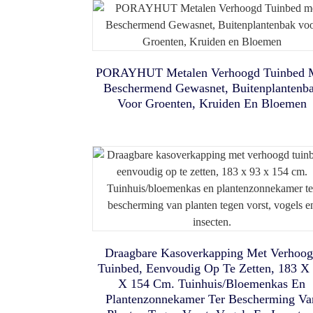
Kinderbedtent Met LED-
4-In-1 Opvouwbare Speelbox 
Alles-In-Één Buitentent Voo
PORAYHUT Metalen Verhoogd Tuinbed 
Stripverlichting, Opvouwbar
Beschermend Gewasnet, Buitenplantenb
Yogabal, Oefenbal, Antislip
Privacy: Porayhut Instant Dua
Kattentent Met Tunnel,
Speeltent Voor Peuters.
Voor Groenten, Kruiden En Bloemen
Stabiliteitsbal Voor Stoel, 63
Room Shower & Toilet Shelt
Hangmat En Waterdichte
Cm (25 Inch) Grote, Stevige
Bodem – Draagbare
Uitgebracht
Fitnessbal Voor Fitness, Balan
Dierenverblijf Voor Binnen 
En Coretraining Met Hoes,
Buiten
Gemakkelijk Schoon Te Mak
Draagbare Kasoverkapping Met Verhoo
Tuinbed, Eenvoudig Op Te Zetten, 183 X
X 154 Cm. Tuinhuis/bloemenkas En
Eenvoudig Op Te Zetten
Plantenzonnekamer Ter Bescherming Va