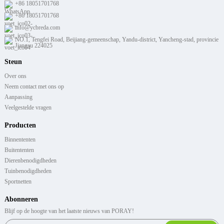
+86 18051701768
+86 18051701768
info@ycbreda.com
NO.1, Tengfei Road, Beijiang-gemeenschap, Yandu-district, Yancheng-stad, provincie
Jiangsu 224025
Steun
Over ons
Neem contact met ons op
Aanpassing
Veelgestelde vragen
Producten
Binnententen
Buitententen
Dierenbenodigdheden
Tuinbenodigdheden
Sportnetten
Abonneren
Blijf op de hoogte van het laatste nieuws van PORAY!