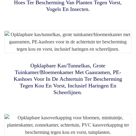
Hoes Ter Bescherming Van Planten Tegen Vorst,
Vogels En Insecten.
Poray Schermtent Van 3x3 Meter – Direct Op Te Zetten
Buiten- En Binnenverblijven Voor Kleine Dieren, Zoals
Met Duurzame Gaasdeuren. Draagbaar En Eenvoudig Op
Poray Opklapbare Babybedtent, Slaaptent Voor Peuters
Tenten Voor Hagedissen, Katten, Kippen En Konijnen.
Te Zetten Voor Gezinskamperen, Tuinfeesten En Andere
En Peuters
Buitenbijeenkomsten.
Opklapbare Kas/tunnelkas, Grote
Tuinkamer/bloemenkamer Met Gaasramen, PE-
Kashoes Voor In De Achtertuin Ter Bescherming
Tegen Kou En Vorst, Inclusief Haringen En
Scheerlijnen.
ICU CAT TENT Vernevelingsnest Voor Huisdieren,
Draagbare Bedtent Met Luifel, Verduisterend Effect,
Vernevelingsbox Voor Katten En Honden,
Privacytent Voor Kinderen En Volwassenen, Geschikt
Zuurstofinhalatiemachine, Speciaal Opvouwbare
Voor Binnen Slapen, Met 3 Deuren En Opbergtas.
Vernevelingsbox
Opklapbare Bubbeltent/schermtent Van 3 X 3 Meter,
Grote Campingzonwering, Weer- En Koubestendige Pod
Met Afneembaar Zonneschermdoek, Waterdichte Vloer, 2
Deuren Met Ritssluiting En 4 Ademende Ramen Van