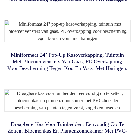
Draagtas
Draagbare Voetbaldoelset Voor Kinderen En Jongeren,
Voetbalnetten Voor Peuters
Draagbare, Grote Kinderstrandtent Met Luifel En UV-
Automatische Autotent, Uitklapbare Pop-Up SUV-Tent
Bescherming, Geschikt Voor Binnen En Buiten,
Kattentorentent, Buitenverblijf Voor Katten Met Ademend
Kampeertent Met Dikke, Verwijderbare Vloer Om In Te
Voor Achter De Deur, Geschikt Voor 3-4 Personen,
Gaas, Draagbare Speel- En Oefentent Voor Binnen
Kampeertent, Achterkleptent.
Slapen Of Als Strandtent.
Miniformaat 24'' Pop-Up Kasoverkapping, Tuintuin
Met Bloemenvensters Van Gaas, PE-Overkapping
Voor Bescherming Tegen Kou En Vorst Met Haringen.
Eenvoudig Op Te Zetten Voetbaldoelen, Draagbaar
Voetbalnet Voor Kinderen
Draagbare Babystrandtent Met UPF 50+ Zonnescherm -
Pop-Up Muggennet En Zonnescherm Met Draagtas En
Opklapbare Speeltent Voor Kinderen Met Verlichting,
Hondentrainingsapparatuur, Hindernisparcours Voor
Haringen Voor Op Reis
Huisdieren, Buitenspel Voor Honden Met Tunnel,
Zeshoekig Huisje Met Verwijderbare Mat,
Verstelbare Hindernis, Pauzebox, Speelgoed En Draagtas.
Binnenspeelhuisje Voor Kinderen, Cadeau Met
Draagbare Kas Voor Tuinbedden, Eenvoudig Op Te
Sterrenstelselthema Voor 3-4 Kinderen
Zetten, Bloemenkas En Plantenzonnekamer Met PVC-