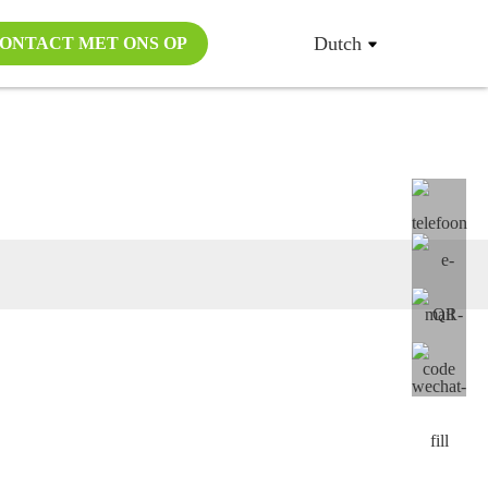
Dutch
ONTACT MET ONS OP
op