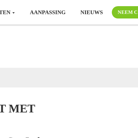
TEN
AANPASSING
NIEUWS
NEEM C
eem contact met ons 
T MET