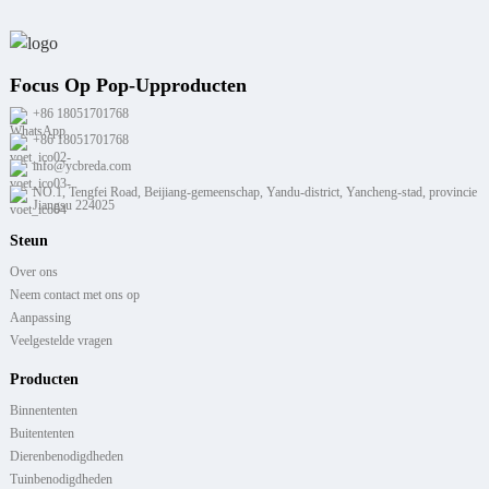
Focus Op Pop-Upproducten
+86 18051701768
+86 18051701768
info@ycbreda.com
NO.1, Tengfei Road, Beijiang-gemeenschap, Yandu-district, Yancheng-stad, provincie
Jiangsu 224025
Steun
Over ons
Neem contact met ons op
Aanpassing
Veelgestelde vragen
Producten
Binnententen
Buitententen
Dierenbenodigdheden
Tuinbenodigdheden