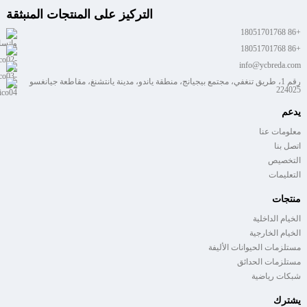
التركيز على المنتجات المنبثقة
+86 18051701768
+86 18051701768
info@ycbreda.com
رقم 1، طريق تنغفي، مجتمع بيجيانج، منطقة ياندو، مدينة يانتشنغ، مقاطعة جيانغسو
224025
يدعم
معلومات عنا
اتصل بنا
التخصيص
التعليمات
منتجات
الخيام الداخلية
الخيام الخارجية
مستلزمات الحيوانات الأليفة
مستلزمات الحدائق
شبكات رياضية
يشترك