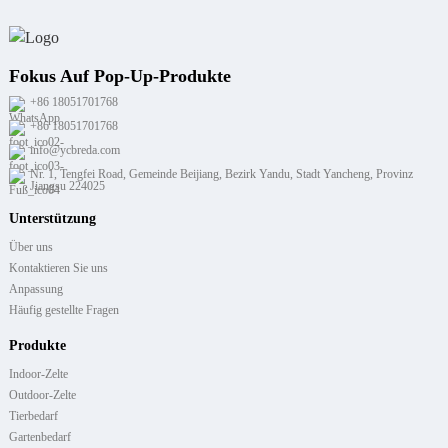
Fokus Auf Pop-Up-Produkte
+86 18051701768
+86 18051701768
info@ycbreda.com
Nr. 1, Tengfei Road, Gemeinde Beijiang, Bezirk Yandu, Stadt Yancheng, Provinz
Jiangsu 224025
Unterstützung
Über uns
Kontaktieren Sie uns
Anpassung
Häufig gestellte Fragen
Produkte
Indoor-Zelte
Outdoor-Zelte
Tierbedarf
Gartenbedarf