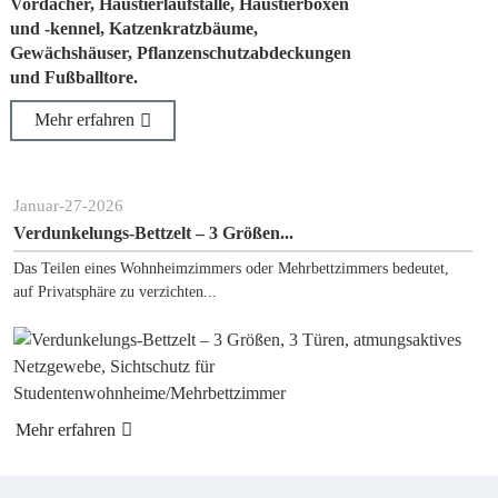
Vordächer, Haustierlaufställe, Haustierboxen
und -kennel, Katzenkratzbäume,
Gewächshäuser, Pflanzenschutzabdeckungen
und Fußballtore.
Mehr erfahren
uar
-
27
-
2026
Janua
dunkelungs-Bettzelt – 3 Größen...
Poray
 Teilen eines Wohnheimzimmers oder Mehrbettzimmers bedeutet,
Ich su
Privatsphäre zu verzichten...
Mehr
r erfahren