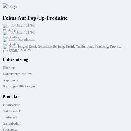
Fokus Auf Pop-Up-Produkte
+86 18051701768
+86 18051701768
info@ycbreda.com
Nr. 1, Tengfei Road, Gemeinde Beijiang, Bezirk Yandu, Stadt Yancheng, Provinz
Jiangsu 224025
Unterstützung
Über uns
Kontaktieren Sie uns
Anpassung
Häufig gestellte Fragen
Produkte
Indoor-Zelte
Outdoor-Zelte
Tierbedarf
Gartenbedarf
Sportnetze