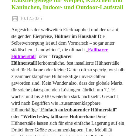
Haustiergehege für Welpen, Kätzchen und
Kaninchen, Indoor- und Outdoor-Laufstall
10.12.2025
Angesichts der weltweiten Eierknappheit und der rasant
steigenden Eierpreise,
Hühner im Haushalt
Die
Selbstversorgung ist auf dem Vormarsch – sogar unter
städtischen „Landwirten“, die oft nach „
Faltbarer
Hühnerstall
" oder "
Tragbarer
Hühnerstall
Herkömmliche, fest installierte Hühnerställe
sind für Balkone oder kleine Gärten oft zu sperrig, weshalb
zusammenklappbare Hühnerkäfige unverzichtbar
geworden sind. Kein Wunder also, dass der globale Markt
für solche platzsparenden Lösungen jährlich um 7,1 %
wächst und bis 2030 weiterhin stark nachzieht: Gesucht
wird nach Begriffen wie „zusammenklappbare
Hühnerkäfige“.
Einfach aufzubauender Hühnerstall
"
oder "
Wetterfestes, faltbares Hühnerhaus
Diese
Hühnerställe lassen sich für eine einfache Lagerung auf ein
Drittel ihrer Größe zusammenklappen. Ihre Mobilität