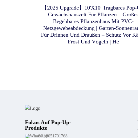
Atmungsaktives Netzgewebe 
【2025 Upgrade】10'X10' Tragbares Pop-
Tragbare Tragetasche Mit
Gewächshauszelt Für Pflanzen – Große
Pop-Up-Sonnenschutzzelt Mi
Monitor-/Ventilatortaschen
Begehbares Pflanzenhaus Mit PVC-
Atmungsaktiven Netztüren,
Netzgewebeabdeckung | Garten-Sonnenr
Für Drinnen Und Draußen – Schutz Vor Kä
Tragbares Campingzelt Mit
Frost Und Vögeln | He
Abnehmbarem, Wasserdicht
Boden, 3 X 3 M Großes
Moskitonetz Für Outdoor-Par
Mit Familie Und Freunden
Fokus Auf Pop-Up-
Produkte
+86 18051701768