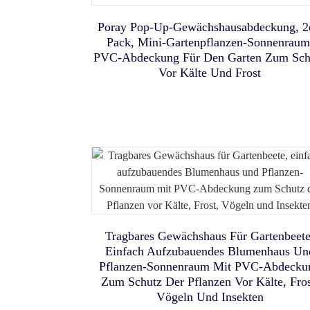
Bettzelt Für Kinder Mit LE
All-In-One-Outdoor-
4-In-1 Faltbarer
Poray Pop-Up-Gewächshausabdeckung, 2
Streifenlichtern, Faltbares
Pack, Mini-Gartenpflanzen-Sonnenraum
Sichtschutzzelt: Porayhut Inst
Haustierlaufstall & Katzenze
Spielhaus Für Kleinkinder
PVC-Abdeckung Für Den Garten Zum Sch
Gymnastikball, Rutschfeste
Mit Tunnel, Hängematte Un
Dual-Room Shower & Toile
Vor Kälte Und Frost
Stabilitätsball Für Stühle, 63
Wasserdichter Bodenplatte 
Shelter Veröffentlicht
Cm (25 Zoll) Großer, Robust
Tragbares Haustiergehege F
Gymnastikball Für Fitness,
Drinnen Und Draußen
Gleichgewichts- Und
Rumpfmuskulaturtraining M
Schutzhülle, Leicht Zu Reinig
Tragbares Gewächshaus Für Gartenbeete
Einfach Aufzubauendes Blumenhaus Un
Pflanzen-Sonnenraum Mit PVC-Abdecku
Zum Schutz Der Pflanzen Vor Kälte, Fros
Hunde-Agility-Trainingsset M
Einfach Aufzubauende
Vögeln Und Insekten
Tragbares Baby-Strandzelt M
Pop-Up-Spielzelt Für Kinde
Hindernisparcours, Tunnel,
Fußballtore, Tragbares