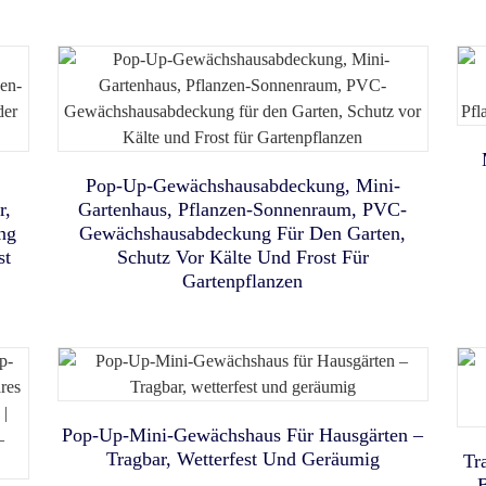
Schlafzeltabdeckung Für
es
-
Zelt Mit Robusten Netztüren.
ox,
Für Echsen, Katzen, Hühner,
Kleinkinder
r
Tragbar Und Einfach
Kaninchen
In
e
r
Aufzubauen – Ideal Für
e-
s
Familien-Campingausflüge,
I
S
Gartenpartys Und Andere
Treffen Im Freien.
Pop-Up-Gewächshausabdeckung, Mini-
r,
Gartenhaus, Pflanzen-Sonnenraum, PVC-
ng
Gewächshausabdeckung Für Den Garten,
st
Schutz Vor Kälte Und Frost Für
Großzügiger, Dreistöckiger
Gartenpflanzen
e,
Katzenkäfig Mit Kratzbaum,
Pop-Up-Babybett-Sichtschutzzelt
Vielseitigem Katzenhaus,
ür
Für Kleinkinder – 2
Katzenleiter Und
ox,
Reißverschlusstüren,
Katzenwohnung Für Drinnen
Pop-Up-Mini-Gewächshaus Für Hausgärten –
Atmungsaktive Netzfenster &
Und Draußen
Tragbar, Wetterfest Und Geräumig
Tr
Tragbare Tragetasche
B