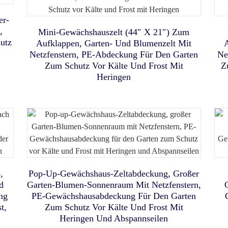
D-
K
er-
,
Tragbares Großes Kinder-
Tragbares Moskitonetz-
Tragbares Katzenkäfig-
Mini-Gewächshauszelt (44″ X 21″) Zum
ant
lt
A
utz
Aufklappen, Garten- Und Blumenzelt Mit
r
Apartment Mit Drei Abteilen –
Bettbaldachin & Bettzelt Für
Strandzelt Mit UV-Schutz,
d
t
S
Netzfenstern, PE-Abdeckung Für Den Garten
Ne
,5
Leicht Zusammenklappbar Und
Einzelbetten, Atmungsaktives
Geeignet Für Drinnen Und
–
Zum Schutz Vor Kälte Und Frost Mit
Z
er
Heringen
Netzgewebe-Zelt Für Kinder &
Tragbar – Komfortables
Draußen, Mit Dickem,
ür
Herausnehmbarem Boden Zum
Erwachsene, Für Drinnen Und
Welpenhaus Und Hunde-
H
Reisekäfig Mit Praktischer
Draußen Auf Reisen
Schlafen Oder Als
it
Strandunterstand
Tragetasche
en
,
Pop-Up-Gewächshaus-Zeltabdeckung, Großer
d
Garten-Blumen-Sonnenraum Mit Netzfenstern,
ng
PE-Gewächshausabdeckung Für Den Garten
Poray Pop-Up Baby-
t,
Zum Schutz Vor Kälte Und Frost Mit
it
Gehege Für Kleine Tiere Im
Sichtschutzzelt,
Heringen Und Abspannseilen
it
r
Poray 3 X 3 M Großes Pop-Up-
Innen- Und Außenbereich, Zelt