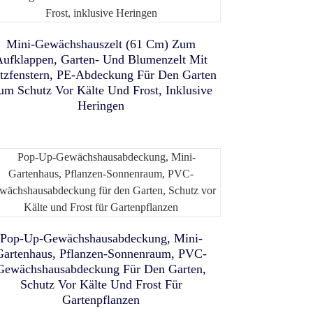
Tragbares Fußballtor-Set Für
atzenturmzelt, Katzengehege
Automatisches Autozelt,
Kinder Und Jugendliche,
Tragbares Großes Kinder-
Mini-Gewächshauszelt (61 Cm) Zum
usziehbares Pop-Up-Zelt Für
Für Den Außenbereich Mit
Fußballnetze Für Kleinkinder
Aufklappen, Garten- Und Blumenzelt Mit
Strandzelt Mit UV-Schutz,
UVs, Heckklappenzelt Für 3-4
Atmungsaktivem Netzgewebe,
tzfenstern, PE-Abdeckung Für Den Garten
Geeignet Für Drinnen Und
Tragbares Indoor-Spielzelt
Personen, Campingzelt
um Schutz Vor Kälte Und Frost, Inklusive
Heringen
Draußen, Mit Dickem,
erausnehmbarem Boden Zum
Schlafen Oder Als
Strandunterstand
Pop-Up-Gewächshausabdeckung, Mini-
Gartenhaus, Pflanzen-Sonnenraum, PVC-
Gewächshausabdeckung Für Den Garten,
Schutz Vor Kälte Und Frost Für
ICU CAT TENT Haustier-
Gartenpflanzen
Tragbares Verdunkelungs-
Vernebelungsnest,