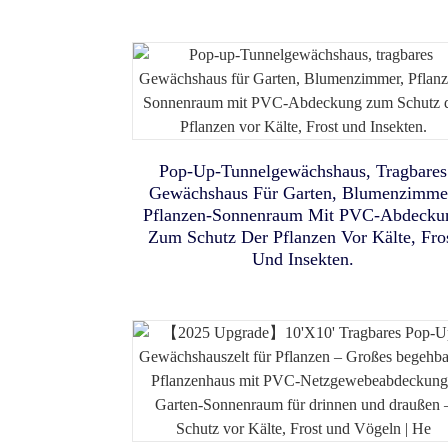
Mit Beleuchtung, Sechseckig
UPF 50+ Sonnenschutz – Pop
Verstellbarer Hürde, Pausenb
Fußballnetz Für Kinder
Haus Mit Herausnehmbare
Up-Moskitonetz Und
Spielzeug Und Tragetasche
Sonnensegel Mit Tragetasch
Matte, Indoor-Spielhaus Fü
Kinder, Geschenk Im Galaxi
Und Heringen Für Unterweg
Design Für 3-4 Kinder
Pop-Up-Tunnelgewächshaus, Tragbares
Gewächshaus Für Garten, Blumenzimme
Pflanzen-Sonnenraum Mit PVC-Abdecku
Zum Schutz Der Pflanzen Vor Kälte, Fro
Und Insekten.
Pop-Up-Katzenzelt/Hundehütt
Große 76 Cm (30 Zoll)
Pop-Up-Verdunkelungszelt F
Hundehütte Mit Weicher
Kleinkinder – 95 %
Transportbox, Kleiner Reiseb
Lichtundurchlässigkeit,
Matratze, Futternapf, 4
Reißverschlusstüren,
Heringen Und Tragetasche