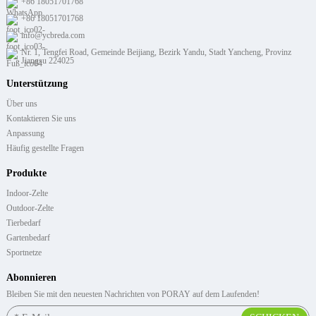
+86 18051701768
+86 18051701768
info@ycbreda.com
Nr. 1, Tengfei Road, Gemeinde Beijiang, Bezirk Yandu, Stadt Yancheng, Provinz
Jiangsu 224025
Unterstützung
Über uns
Kontaktieren Sie uns
Anpassung
Häufig gestellte Fragen
Produkte
Indoor-Zelte
Outdoor-Zelte
Tierbedarf
Gartenbedarf
Sportnetze
Abonnieren
Bleiben Sie mit den neuesten Nachrichten von PORAY auf dem Laufenden!