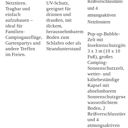
Netztüren.
UV-Schutz,
Tragbar und
geeignet für
einfach
drinnen und
aufzubauen –
draußen, mit
ideal für
dickem,
Familien-
herausnehmbarem
Pop-up-Bubble-
Campingausflüge,
Boden zum
Zelt mit
Gartenpartys und
Schlafen oder als
Insektenschutzgitter
andere Treffen
Strandunterstand
3 x 3 m (10 x 10
im Freien.
Fuß), großes
Camping-
Sonnenschutzzelt,
wetter- und
kältebeständige
Kapsel mit
abnehmbarem
Sonnenschutzgeweb
wasserdichtem
Boden, 2
Reißverschlusstüre
und 4
atmungsaktiven