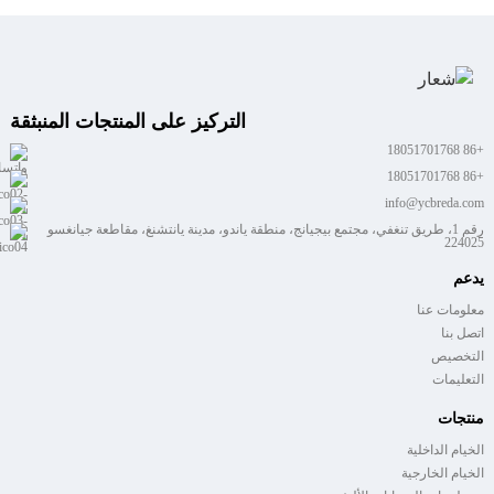
التركيز على المنتجات المنبثقة
+86 18051701768
+86 18051701768
info@ycbreda.com
رقم 1، طريق تنغفي، مجتمع بيجيانج، منطقة ياندو، مدينة يانتشنغ، مقاطعة جيانغسو
224025
يدعم
معلومات عنا
اتصل بنا
التخصيص
التعليمات
منتجات
الخيام الداخلية
الخيام الخارجية