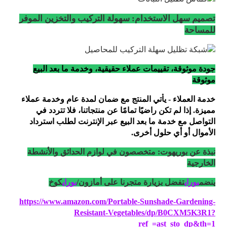
تصميم سهل الاستخدام: سهولة التركيب والتخزين الموفر
للمساحة
جودة موثوقة، تقييمات عملاء حقيقية، وخدمة ما بعد البيع
موثوقة
خدمة العملاء - يأتي المنتج مع ضمان لمدة عام وخدمة عملاء
مميزة. إذا لم تكن راضيًا تمامًا عن منتجاتنا، فلا تتردد في
التواصل مع خدمة ما بعد البيع عبر الإنترنت لطلب استرداد
الأموال أو أي حلول أخرى.
نبذة عن بوريهوت: متخصصون في لوازم الحدائق والأنشطة
الخارجية
ينضم
بوراي
تفضل بزيارة متجرنا على أمازون/
بوراي
كوخ
https://www.amazon.com/Portable-Sunshade-Gardening-
Resistant-Vegetables/dp/B0CXM5K3R1?
ref_=ast_sto_dp&th=1