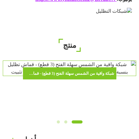
منتج
شبكة واقية من الشمس سهلة الفتح (3 قطع) - قماش تظليل بنسبة 80% للنباتات المحفوظة في أصص مع دعامات تثبيت