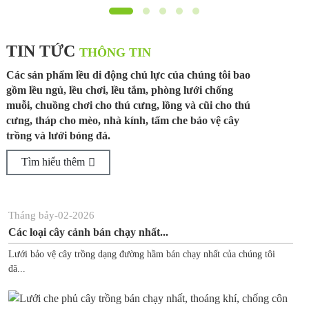
TIN TỨC
THÔNG TIN
Các sản phẩm lều di động chủ lực của chúng tôi bao
gồm lều ngủ, lều chơi, lều tắm, phòng lưới chống
muỗi, chuồng chơi cho thú cưng, lồng và cũi cho thú
cưng, tháp cho mèo, nhà kính, tấm che bảo vệ cây
trồng và lưới bóng đá.
Tìm hiểu thêm
ng bảy
-
02
-
2026
Tháng
loại cây cảnh bán chạy nhất...
Tại s
 bảo vệ cây trồng dạng đường hầm bán chạy nhất của chúng tôi
Vật dụ
bán chạ