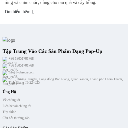
 hiểu thêm
Tìm h
Tập Trung Vào Các Sản Phẩm Dạng Pop-Up
+86 18051701768
+86 18051701768
info@ycbreda.com
Số 1, Đường Tengfei, Cộng đồng Bắc Giang, Quận Yandu, Thành phố Diêm Thành,
Tỉnh Giang Tô 224025
Ủng Hộ
Về chúng tôi
Liên hệ với chúng tôi
Tùy chỉnh
Câu hỏi thường gặp