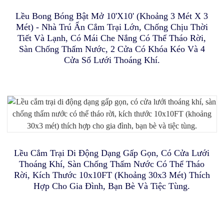
Lều Bong Bóng Bật Mở 10'X10' (khoảng 3 Mét X 3
Mét) - Nhà Trú Ẩn Cắm Trại Lớn, Chống Chịu Thời
Tiết Và Lạnh, Có Mái Che Nắng Có Thể Tháo Rời,
Sàn Chống Thấm Nước, 2 Cửa Có Khóa Kéo Và 4
Vườn Trồng Cây Poray Riased Có Mái Che Nhà Kính.
Cửa Sổ Lưới Thoáng Khí.
Lều Ngủ Gấp Gọn Poray Cho Bé, Dùng Để Tạo Sự Riêng
Lều Chuồng Nuôi Thú Nhỏ Trong Nhà Và Ngoài Trời
Tư, Thích Hợp Cho Nôi Ngủ Của Trẻ Nhỏ.
Dành Cho Thằn Lằn, Mèo, Gà, Thỏ.
Lều Nhà Kính Mini Kích Thước 44″x21″, Nhà Kính
Lều Cắm Trại Di Động Dạng Gấp Gọn, Có Cửa Lưới
Lều Xông Hơi Cho Mèo ICU, Hộp Xông Hơi Cho Mèo Và
Màn Che Giường Di Động, Lều Ngủ Chống Nắng, Lều
Trồng Hoa Trong Vườn, Có Cửa Sổ Lưới, Tấm Phủ PE
Thoáng Khí, Sàn Chống Thấm Nước Có Thể Tháo
Riêng Tư Cho Trẻ Em Và Người Lớn Khi Ngủ Trong
Chó, Máy Thở Oxy, Hộp Xông Hơi Gấp Gọn Chuyên
Cho Sân Sau, Bảo Vệ Khỏi Sương Giá Và Lạnh, Kèm Cọc
Rời, Kích Thước 10x10FT (khoảng 30x3 Mét) Thích
Nhà, Có 3 Cửa, Kèm Túi Đựng.
Dụng.
Cố Định.
Hợp Cho Gia Đình, Bạn Bè Và Tiệc Tùng.