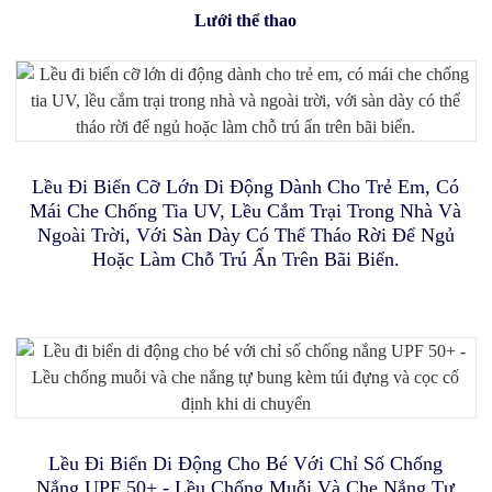
Lưới thể thao
Lều Ngủ Cho Trẻ Em Có Đèn LED Dây, Lều Ngủ Gấp
Gọn Cho Trẻ Mới Biết Đi, Nhà Chơi Cho Trẻ Em.
Vườn Trồng Cây Trên Cao Bằng Kim Loại PORAYHUT
Chuồng Chơi Và Lều Cho Mèo Gấp Gọn 4 Trong 1 Với
Bóng Tập Yoga, Bóng Tập Thể Dục Chống Trượt, Ghế
Lều Đi Biển Cỡ Lớn Di Động Dành Cho Trẻ Em, Có
Đường Hầm, Võng, Đế Chống Thấm Nước – Chuồng Thú
Có Lưới Bảo Vệ Cây Trồng, Hộp Trồng Cây Ngoài Trời
Tập Thăng Bằng, Bóng Tập Thể Dục Lớn 25 Inch Chịu
Mái Che Chống Tia UV, Lều Cắm Trại Trong Nhà Và
Lực Cao Dùng Cho Tập Luyện Thể Dục, Giữ Thăng
Cưng Di Động Dùng Trong Nhà Và Ngoài Trời
Cho Rau, Thảo Mộc Và Hoa.
Ngoài Trời, Với Sàn Dày Có Thể Tháo Rời Để Ngủ
Bằng Và Cơ Bụng, Kèm Vỏ Bọc, Dễ Vệ Sinh.
Hoặc Làm Chỗ Trú Ẩn Trên Bãi Biển.
Màn Chống Muỗi Di Động Kiêm Lều Ngủ Cho Giường
Bộ Khung Thành Và Bóng Đá Gấp Gọn
Đơn, Lều Lưới Thoáng Khí Cho Trẻ Em Và Người Lớn,
Sử Dụng Trong Nhà Và Ngoài Trời Khi Đi Du Lịch.
Lồng Mèo Di Động Ba Ngăn Kiểu Nhà Trưng Bày - Dễ
Hộp Giữ Lạnh Di Động Dành Cho Nghiên Cứu Nấm,
Dàng Gấp Gọn Và Mang Theo - Ngôi Nhà Thoải Mái Cho
Kèm Bộ Dụng Cụ Trồng Nấm Dạng Bật Mở - Lý Tưởng
Lều Đi Biển Di Động Cho Bé Với Chỉ Số Chống
Cho Việc Trồng Nấm Trong Văn Phòng Và Những Người
Chó Con Và Lồng Vận Chuyển Chó Kèm Túi Đựng Di
Nắng UPF 50+ - Lều Chống Muỗi Và Che Nắng Tự