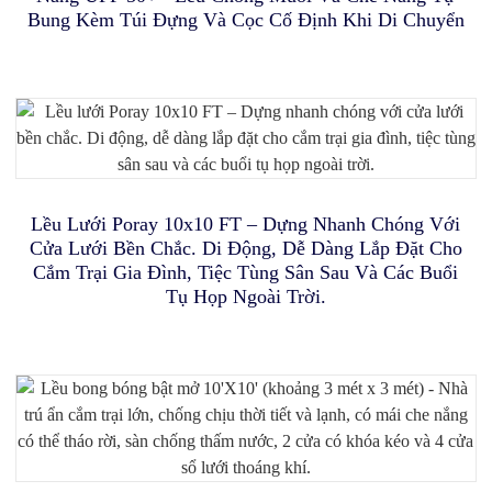
Đam Mê Nấm Học.
Động
Bung Kèm Túi Đựng Và Cọc Cố Định Khi Di Chuyển
Bộ Khung Thành Bóng Đá Di Động Dành Cho Trẻ Em Và
Thanh Thiếu Niên, Lưới Bóng Đá Cho Trẻ Nhỏ.
Lều Đi Biển Cỡ Lớn Di Động Dành Cho Trẻ Em, Có Mái
Che Chống Tia UV, Lều Cắm Trại Trong Nhà Và Ngoài
Trời, Với Sàn Dày Có Thể Tháo Rời Để Ngủ Hoặc Làm
Lều Tháp Cho Mèo, Chuồng Mèo Ngoài Trời Có Lưới
Thoáng Khí, Lều Chơi Trong Nhà Di Động Cho Mèo.
Chỗ Trú Ẩn Trên Bãi Biển.
Nhà Kính Mini Poray Pop Up Greenhouse Cover, Bộ 2
Lều Lưới Poray 10x10 FT – Dựng Nhanh Chóng Với
Chiếc, Phòng Trồng Cây Mini, Mái Che PVC Sân Vườn
Bảo Vệ Cây Trồng Khỏi Sương Giá.
Cửa Lưới Bền Chắc. Di Động, Dễ Dàng Lắp Đặt Cho
Cắm Trại Gia Đình, Tiệc Tùng Sân Sau Và Các Buổi
Khung Gôn Bóng Đá Dễ Lắp Đặt, Lưới Gôn Bóng Đá Di
Tụ Họp Ngoài Trời.
Động Dành Cho Trẻ Em
Lều Chơi Xếp Gọn Cho Trẻ Em Có Đèn, Nhà Hình Lục
Bộ Dụng Cụ Huấn Luyện Chó Vượt Chướng Ngại Vật,
Giác Với Thảm Có Thể Tháo Rời, Nhà Chơi Trong Nhà
Trò Chơi Ngoài Trời Cho Chó Gồm Đường Hầm, Rào
Chậu Trồng Cây Poray Riased Kèm Nhà Kính, Hộp
Trồng Cây Nâng Cao (Bộ 2 Chậu Trồng Cây Tròn 24 Inch
Cho Trẻ Em, Quà Tặng Chủ Đề Thiên Hà Cho Trẻ 3-4
Chắn Điều Chỉnh Được, Hộp Dừng, Đồ Chơi Và Túi
Và Nhà Kính)
Đựng.
Tuổi.