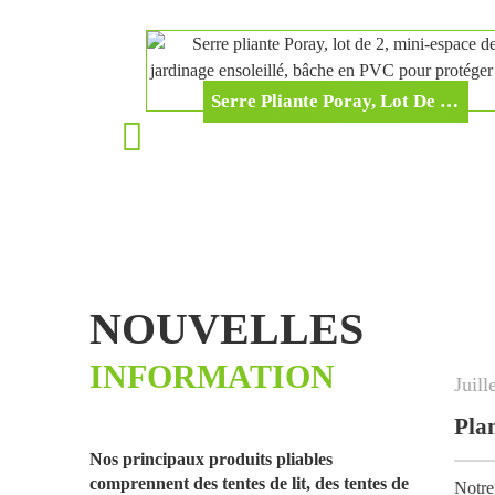
pliable pour chiots, chatons
et lapins, utilisable à
l'intérieur comme à
l'extérieur.
Mini serres éphémères pour
Serre Pliante Poray, Lot De 2, Mini-Espace De Jardinage Ensoleillé, Bâche En PVC Pour Protéger Vos Plantes Du Gel Et Du Froid.
animaux de compagnie
Serre tunnel pliable Poray
avec ensemble de plates-
bandes surélevées
NOUVELLES
INFORMATION
Juillet
-
02
-
2026
ti-tailles...
Plantes de jardin les 
Nos principaux produits pliables
comprennent des tentes de lit, des tentes de
ruits et plantes contre...
Notre filet de protection pour 