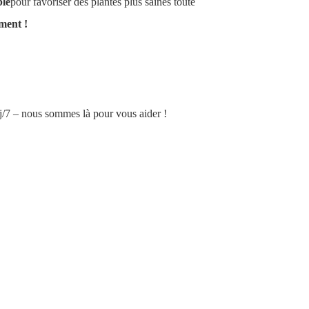
ble
pour favoriser des plantes plus saines toute
ment !
7j/7 – nous sommes là pour vous aider !