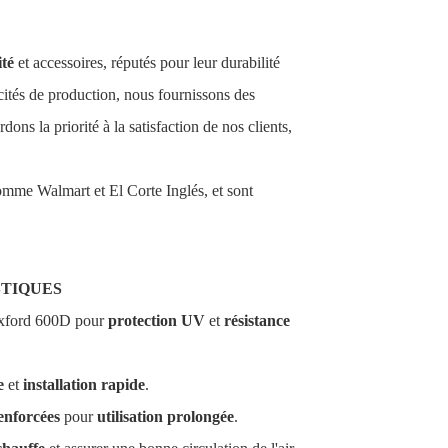
ité
et accessoires, réputés pour leur durabilité
ités de production, nous fournissons des
ons la priorité à la satisfaction de nos clients,
omme Walmart et El Corte Inglés, et sont
TIQUES
Oxford 600D pour
protection UV
et
résistance
e
et
installation rapide
.
enforcées
pour
utilisation prolongée
.