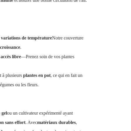
chauffe
et assurer une bonne circulation de l'air.
variations de température
Notre couverture
 croissance
.
accès libre
—Prenez soin de vos plantes
 à plusieurs
plantes en pot
, ce qui en fait un
légumes ou les fleurs.
 gel
ou un cultivateur expérimenté ayant
on sans effort
. Avec
matériaux durables
,