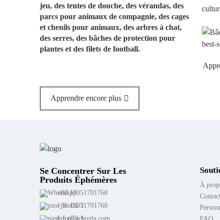
jeu, des tentes de douche, des vérandas, des
culture, un de nos produits phar
parcs pour animaux de compagnie, des cages
et chenils pour animaux, des arbres à chat,
des serres, des bâches de protection pour
plantes et des filets de football.
Apprendre encore plus
Apprendre encore plus
Souti
Se Concentrer Sur Les
Produits Éphémères
À prop
+86 18051701768
Contac
+86 18051701768
Personn
info@ycbreda.com
FAQ