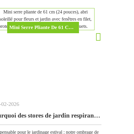
Mini Serre Pliante De 61 Cm (24 Pouces), Abri Ensoleillé Pour Fleurs Et Jardin Avec Fenêtres En Filet, Protection Contre Le Gel Et Le Froid, Avec Piquets.
Avr
-
17
-
2026
Pourquoi des stores de jardin respirants...
Couverture de filet d
e estival : notre ombrage de
Conçu pour les jardiniers ama