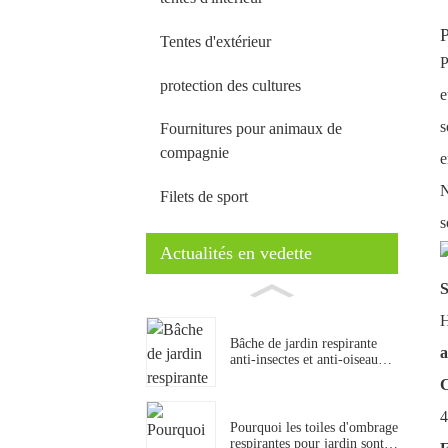
P
Tentes d'extérieur
P
protection des cultures
e
s
Fournitures pour animaux de
compagnie
e
N
Filets de sport
s
Actualités en vedette
H
Bâche de jardin respirante
a
anti-insectes et anti-oiseaux,
best-seller pour les plantes
C
potagères et fruitières.
4
Pourquoi les toiles d'ombrage
respirantes pour jardin sont-