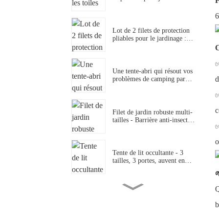
F
elles si demandées pendant
les vagues de chaleur
6
estivales aux États-Unis et en
Europe ?
Lot de 2 filets de protection
pliables pour le jardinage :
une solution durable pour des
C
plantes saines et sans
parasites
Une tente-abri qui résout vos
d
problèmes de camping par
temps chaud (facile à utiliser
et protégée contre les
insectes)
c
Filet de jardin robuste multi-
tailles - Barrière anti-insectes
résistante aux intempéries
pour la protection des
o
légumes et des plantes
d'extérieur
Tente de lit occultante - 3
tailles, 3 portes, auvent en
maille respirante pour plus

d'intimité, idéale pour les
dortoirs et les chambres
Q
partagées.
Tente étoilée
d'intérieur/extérieur Porayhut
b
– Éclairage LED Twinkle
Dot intégré