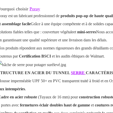
ourquoi choisir
Poray
oray est un fabricant professionnel de
produits pop-up de haute qual
t
assemblage facile
Grâce à une équipe compétente et à de solides capac
olutions fiables telles que :
couverture végétale
et
mini-serres
Nous accord
n garantissant une qualité supérieure et une livraison dans les délais.
os produits répondent aux normes rigoureuses des grands détaillants c
outenus par
Certification BSCI
et les audits éthiques de Walmart.
STRUCTURE EN ACIER DU TUNNEL
SERRE
CARACTÉRIS
ousse imperméable UPF 50+ en PVC transparent traité à froid et en 
ux intempéries
.
adre en acier robuste
(Tuyaux de 16 mm) pour
construction robust
 portes avec
fermetures éclair doubles haut de gamme
et
coutures r