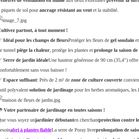
enêtres de ventilation en maille
aux deux extrémités
prévenir la sur
 piquets de sol pour
ancrage résistant au vent
et la stabilité.
ultivez partout, à tout moment !
✅
Idéal pour les champs de fleurs
Protéger les fleurs de
gel soudain
et
e tunnel
piège la chaleur
, protège les plantes et
prolonge la saison de
✅
Serre de jardin idéale
Une hauteur généreuse de 90 cm (35,4") offre
onfortablement sans vous baisser !
✅
Espace suffisant
: Près de 2 m² de
zone de culture couverte
convient
util polyvalent
solution de jardinage
pour les herbes aromatiques, les 
 Votre partenaire de jardinage en toutes saisons !
ue vous soyez un
jardinier débutant
en cherchant
protection contre le
esoin
abri à plantes fiable
La serre de Poray livre
prolongation de sais