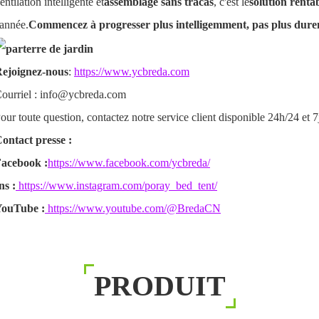
entilation intelligente et
assemblage sans tracas
, c'est le
solution renta
'année.
Commencez à progresser plus intelligemment, pas plus dure
ejoignez-nous
:
https://www.ycbreda.com
ourriel : info@ycbreda.com
our toute question, contactez notre service client disponible 24h/24 et 
ontact presse :
acebook :
https://www.facebook.com/ycbreda/
ns :
https://www.instagram.com/poray_bed_tent/
ouTube :
https://www.youtube.com/@BredaCN
PRODUIT