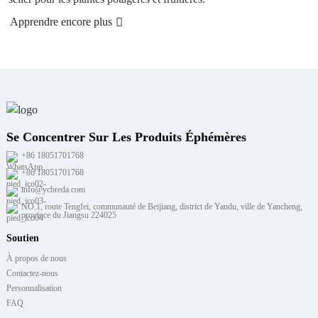
rendre encore plus
Appre
Se Concentrer Sur Les Produits Éphémères
+86 18051701768
+86 18051701768
info@ycbreda.com
NO.1, route Tengfei, communauté de Beijiang, district de Yandu, ville de Yancheng,
province du Jiangsu 224025
Soutien
À propos de nous
Contactez-nous
Personnalisation
FAQ