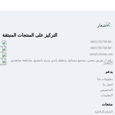
التركيز على المنتجات المنبثقة
+86 18051701768
+86 18051701768
info@ycbreda.com
رقم 1، طريق تنغفي، مجتمع بيجيانج، منطقة ياندو، مدينة يانتشنغ، مقاطعة جيانغسو
224025
يدعم
معلومات عنا
اتصل بنا
التخصيص
التعليمات
منتجات
الخيام الداخلية