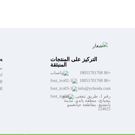
ي
التركيز على المنتجات
المنبثقة
مع
+86 18051701768
ات
+86 18051701768
ال
info@ycbreda.com
ال
رقم 1، طريق تنغفي، مجتمع
بيجيانج، منطقة ياندو، مدينة
يانتشنغ، مقاطعة جيانغسو
224025