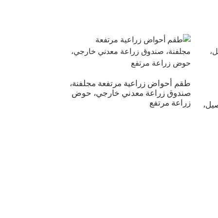
طقم أحواض زراعية مرتفعة مجلفنة،
صندوق زراعة معدني خارجي، حوض
حوض زراعة مرتفع 
زراعة مرتفع
يل،
صندوق زراعة مرت
قطعتين من أحواض
المستديرة مقاس 24 بوصة مع دفيئة)