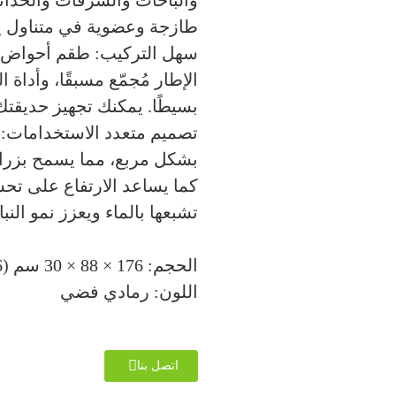
والباحات والشرفات والحدائق
طازجة وعضوية في متناول ي
سهل التركيب: طقم أحواض ال
الإطار مُجمّع مسبقًا، وأداة
بسيطًا. يمكنك تجهيز حديقت
تصميم متعدد الاستخدامات: ي
بشكل مربع، مما يسمح بزراع
كما يساعد الارتفاع على تح
تشبعها بالماء ويعزز نمو ال
الحجم: 176 × 88 × 30 سم (6 أقدام × 3 أقدام × قدم واحدة)
اللون: رمادي فضي
اتصل بنا