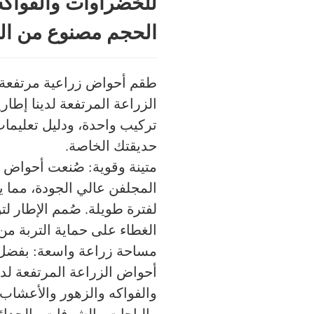
للخضراوات والفواكه
الحجم مصنوع من ال
الزراعة المرتفعة لدينا إطار
تركيب واحدة، ودليل تعليمات
حديقتك الخاصة.
متينة وقوية: صُنعت أحواض ال
المجلفن عالي الجودة، مما ي
لفترة طويلة. صُمم الإطار لت
الغطاء على حماية التربة من
أحواض الزراعة المرتفعة لد
والفواكه والزهور والأعشاب.