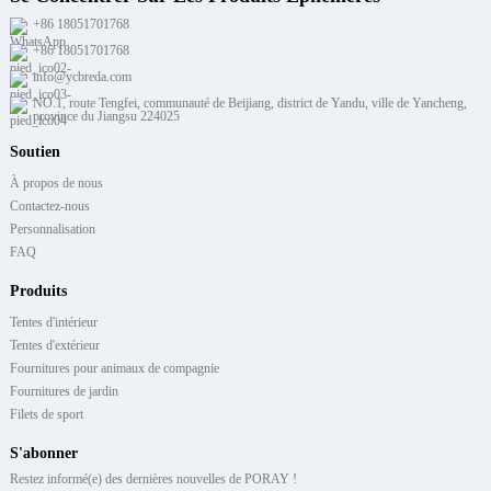
+86 18051701768
+86 18051701768
info@ycbreda.com
NO.1, route Tengfei, communauté de Beijiang, district de Yandu, ville de Yancheng,
province du Jiangsu 224025
Soutien
À propos de nous
Contactez-nous
Personnalisation
FAQ
Produits
Tentes d'intérieur
Tentes d'extérieur
Fournitures pour animaux de compagnie
Fournitures de jardin
Filets de sport
S'abonner
Restez informé(e) des dernières nouvelles de PORAY !