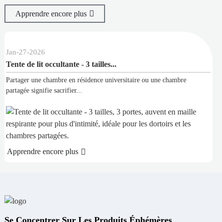
Apprendre encore plus
7
-
2026
Jan
-
16
-
de lit occultante - 3 tailles...
Porayhu
er une chambre en résidence universitaire ou une chambre
Vous cher
e signifie sacrifier...
enfants ?
Apprend
ndre encore plus
Se Concentrer Sur Les Produits Éphémères